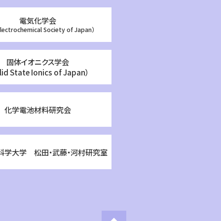
電気化学会
lectrochemical Society of Japan）
固体イオニクス学会
lid State Ionics of Japan）
化学電池材料研究会
科学大学 松田・武藤・河村研究室