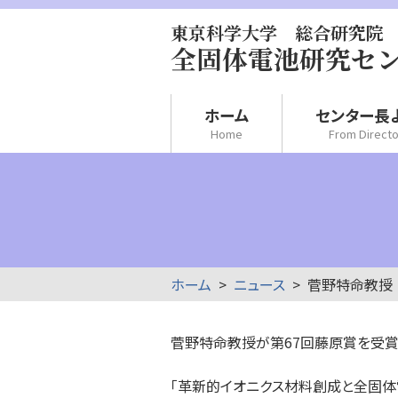
東京科学大学 総合研究院
全固体電池研究セ
ホーム
センター長
Home
From Directo
ホーム
ニュース
菅野特命教授
菅野特命教授が第67回藤原賞を受賞
「革新的イオニクス材料創成と全固体