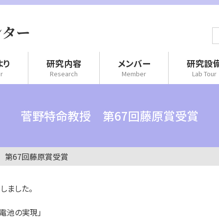
ンター
より
研究内容
メンバー
研究設
r
Research
Member
Lab Tour
菅野特命教授 第67回藤原賞受賞
 第67回藤原賞受賞
しました。
電池の実現」