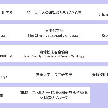
用化学系
顔 東工大の研究者たち 菅野了次
（The E
日本化学会
apan）
（The Chemical Society of Japan）
（So
粉体粉末冶金協会
CHNOLOGY）
（Japan Society of Powder and Powder Metallurgy）
三重大学 今西研究室
豊橋技術
tory）
NIMS エネルギー・環境材料研究拠点/電池
室
材料解析グループ